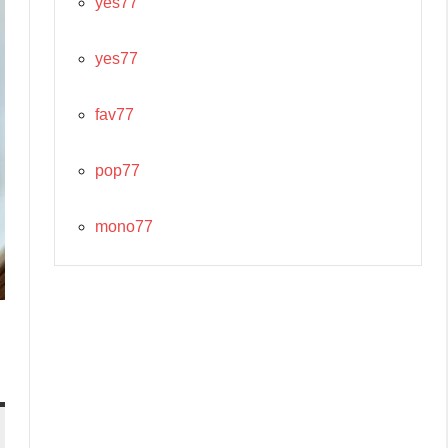
yes77
yes77
fav77
pop77
mono77