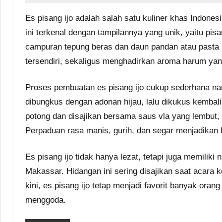
Es pisang ijo adalah salah satu kuliner khas Indone
ini terkenal dengan tampilannya yang unik, yaitu pis
campuran tepung beras dan daun pandan atau pasta 
tersendiri, sekaligus menghadirkan aroma harum ya
Proses pembuatan es pisang ijo cukup sederhana na
dibungkus dengan adonan hijau, lalu dikukus kembali
potong dan disajikan bersama saus vla yang lembut, 
Perpaduan rasa manis, gurih, dan segar menjadikan 
Es pisang ijo tidak hanya lezat, tetapi juga memiliki 
Makassar. Hidangan ini sering disajikan saat acara
kini, es pisang ijo tetap menjadi favorit banyak ora
menggoda.