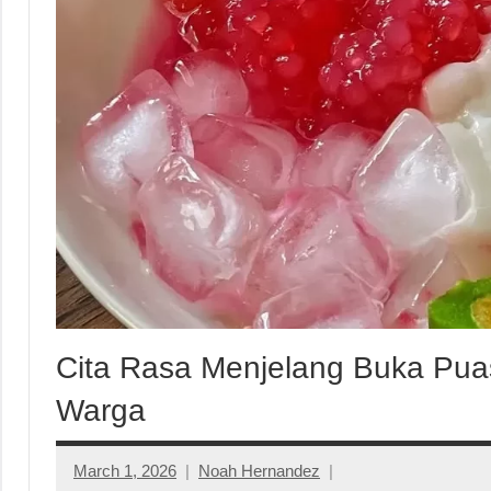
Cita Rasa Menjelang Buka Puas
Warga
March 1, 2026
Noah Hernandez