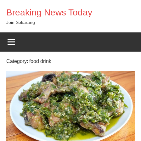
Skip
Breaking News Today
to
content
Join Sekarang
Category:
food drink