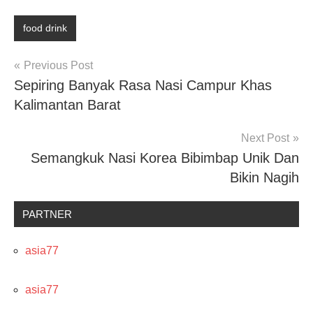
food drink
Post
Previous Post
Sepiring Banyak Rasa Nasi Campur Khas
navigation
Kalimantan Barat
Next Post
Semangkuk Nasi Korea Bibimbap Unik Dan
Bikin Nagih
PARTNER
asia77
asia77