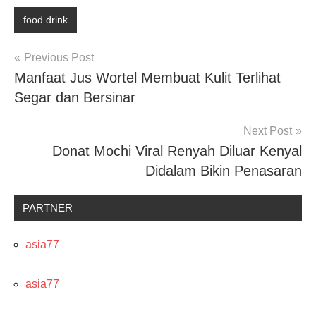
food drink
Post
Previous Post
Manfaat Jus Wortel Membuat Kulit Terlihat
navigation
Segar dan Bersinar
Next Post
Donat Mochi Viral Renyah Diluar Kenyal
Didalam Bikin Penasaran
PARTNER
asia77
asia77