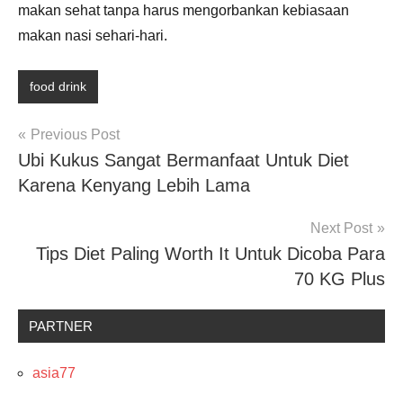
makan sehat tanpa harus mengorbankan kebiasaan
makan nasi sehari-hari.
food drink
Post
Previous Post
Ubi Kukus Sangat Bermanfaat Untuk Diet
navigation
Karena Kenyang Lebih Lama
Next Post
Tips Diet Paling Worth It Untuk Dicoba Para
70 KG Plus
PARTNER
asia77