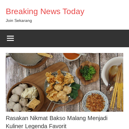
Skip
Breaking News Today
to
content
Join Sekarang
Rasakan Nikmat Bakso Malang Menjadi
Kuliner Legenda Favorit