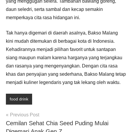
yang menggugah selera. Tambahan bawang goreng,
daun seledri, serta sambal dan kecap semakin
memperkaya cita rasa hidangan ini.
Tak hanya digemari di daerah asalnya, Bakso Malang
kini mudah ditemukan di berbagai kota di Indonesia.
Kehadirannya menjadi pilihan favorit untuk santapan
siang maupun malam karena harganya yang terjangkau
dan rasanya yang mengenyangkan. Dengan cita rasa
khas dan penyajian yang sederhana, Bakso Malang tetap
menjadi kuliner legendaris yang tak lekang oleh waktu.
food drink
Post
Previous Post
Cemilan Sehat Chia Seed Puding Mulai
navigation
Digemari Anak Gen Z