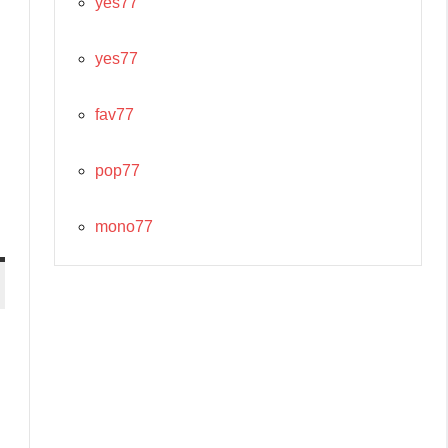
yes77
yes77
fav77
pop77
mono77