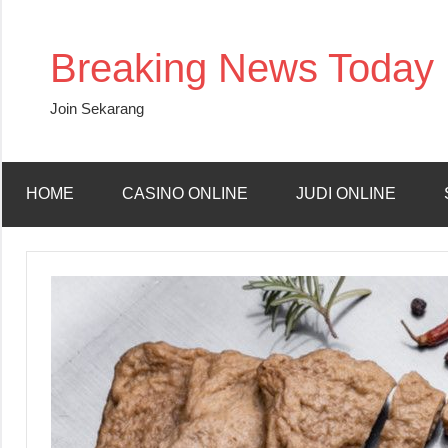
Skip
to
Breaking News Today
content
Join Sekarang
HOME
CASINO ONLINE
JUDI ONLINE