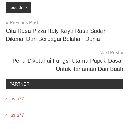
food drink
Post
Previous Post
Cita Rasa Pizza Italy Kaya Rasa Sudah
navigation
Dikenal Dari Berbagai Belahan Dunia
Next Post
Perlu Diketahui Fungsi Utama Pupuk Dasar
Untuk Tanaman Dan Buah
PARTNER
asia77
asia77