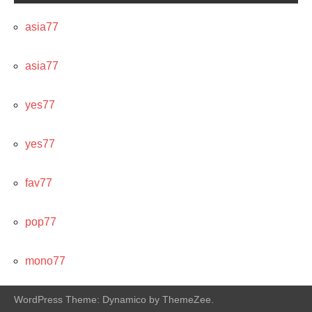
asia77
asia77
yes77
yes77
fav77
pop77
mono77
WordPress Theme: Dynamico by ThemeZee.