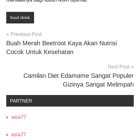
food drink
Post
Previous Post
Buah Merah Beetroot Kaya Akan Nutrisi
navigation
Cocok Untuk Kesehatan
Next Post
Camilan Diet Edamame Sangat Populer
Gizinya Sangat Melimpah
PARTNER
asia77
asia77