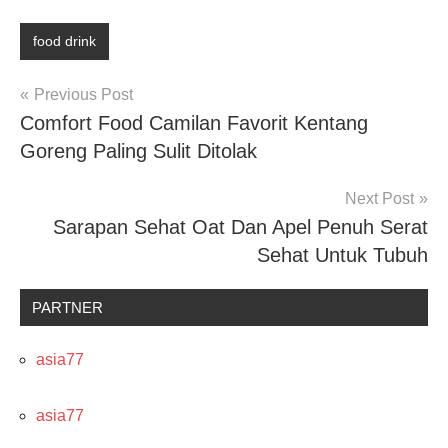
food drink
Post
Previous Post
Comfort Food Camilan Favorit Kentang
navigation
Goreng Paling Sulit Ditolak
Next Post
Sarapan Sehat Oat Dan Apel Penuh Serat
Sehat Untuk Tubuh
PARTNER
asia77
asia77