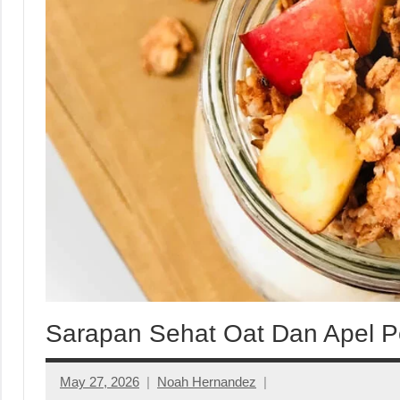
Sarapan Sehat Oat Dan Apel P
May 27, 2026
Noah Hernandez