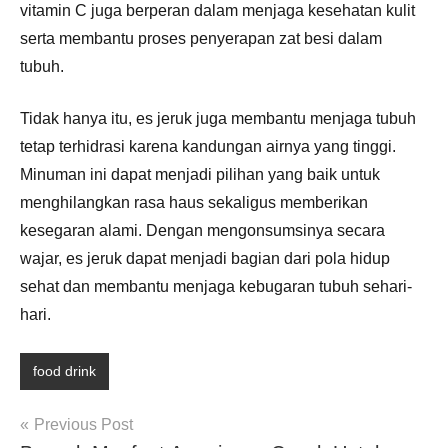
vitamin
C
juga
berperan
dalam
menjaga
kesehatan
kulit
serta
membantu
proses
penyerapan
zat
besi
dalam
tubuh.
Tidak
hanya
itu,
es
jeruk
juga
membantu
menjaga
tubuh
tetap
terhidrasi
karena
kandungan
airnya
yang
tinggi.
Minuman
ini
dapat
menjadi
pilihan
yang
baik
untuk
menghilangkan
rasa
haus
sekaligus
memberikan
kesegaran
alami.
Dengan
mengonsumsinya
secara
wajar,
es
jeruk
dapat
menjadi
bagian
dari
pola
hidup
sehat
dan
membantu
menjaga
kebugaran
tubuh
sehari-
hari.
food drink
Post
Previous Post