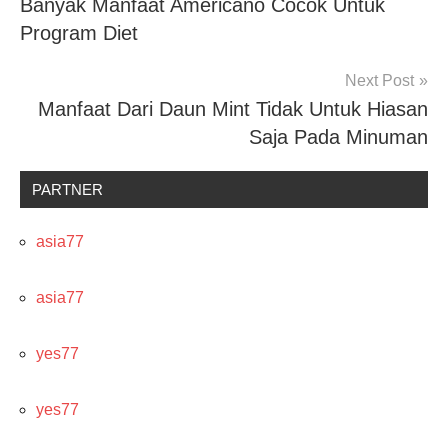
Banyak Manfaat Americano Cocok Untuk
navigation
Program Diet
Next Post
Manfaat Dari Daun Mint Tidak Untuk Hiasan
Saja Pada Minuman
PARTNER
asia77
asia77
yes77
yes77