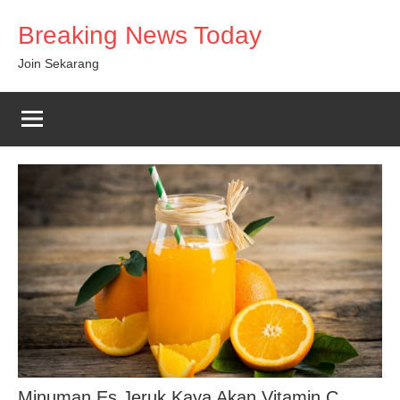
Skip
Breaking News Today
to
content
Join Sekarang
Minuman Es Jeruk Kaya Akan Vitamin C