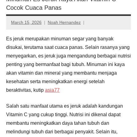
Cocok Cuaca Panas
March 15, 2026
Noah Hernandez
Es jeruk
merupakan
minuman
segar
yang
banyak
disukai,
terutama
saat
cuaca
panas.
Selain
rasanya
yang
menyegarkan,
es
jeruk
juga
mengandung
berbagai
nutrisi
penting
yang
bermanfaat
bagi
tubuh.
Minuman
ini
kaya
akan
vitamin
dan
mineral
yang
membantu
menjaga
kesehatan
serta
meningkatkan
energi
setelah
beraktivitas, kutip
asia77
Salah
satu
manfaat
utama
es
jeruk
adalah
kandungan
Vitamin C
yang
cukup
tinggi.
Nutrisi
ini
dikenal
dapat
membantu
meningkatkan
daya
tahan
tubuh
dan
melindungi
tubuh
dari
berbagai
penyakit.
Selain
itu,