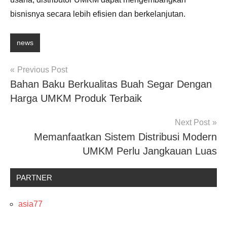
bisnisnya secara lebih efisien dan berkelanjutan.
news
Post
Previous Post
Bahan Baku Berkualitas Buah Segar Dengan
navigation
Harga UMKM Produk Terbaik
Next Post
Memanfaatkan Sistem Distribusi Modern
UMKM Perlu Jangkauan Luas
PARTNER
asia77