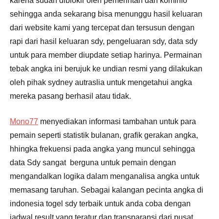
karena sudah diblokir oleh pemerintah dan kominfo
sehingga anda sekarang bisa menunggu hasil keluaran
dari website kami yang tercepat dan tersusun dengan
rapi dari hasil keluaran sdy, pengeluaran sdy, data sdy
untuk para member diupdate setiap harinya. Permainan
tebak angka ini berujuk ke undian resmi yang dilakukan
oleh pihak sydney autraslia untuk mengetahui angka
mereka pasang berhasil atau tidak.
Mono77
menyediakan informasi tambahan untuk para
pemain seperti statistik bulanan, grafik gerakan angka,
hhingka frekuensi pada angka yang muncul sehingga
data Sdy sangat berguna untuk pemain dengan
mengandalkan logika dalam menganalisa angka untuk
memasang taruhan. Sebagai kalangan pecinta angka di
indonesia togel sdy terbaik untuk anda coba dengan
jadwal result yang teratur dan transparansi dari pusat.