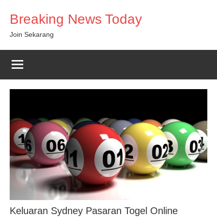
Skip
Breaking News Today
to
content
Join Sekarang
Keluaran Sydney Pasaran Togel Online