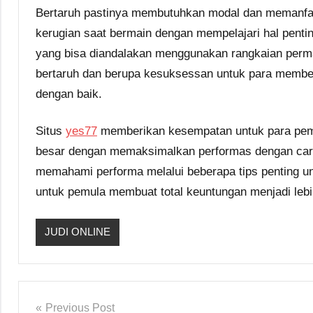
Bertaruh pastinya membutuhkan modal dan memanfaa
kerugian saat bermain dengan mempelajari hal penti
yang bisa diandalakan menggunakan rangkaian perm
bertaruh dan berupa kesuksessan untuk para member
dengan baik.
Situs
yes77
memberikan kesempatan untuk para pem
besar dengan memaksimalkan performas dengan cara
memahami performa melalui beberapa tips penting u
untuk pemula membuat total keuntungan menjadi lebi
JUDI ONLINE
Post
Previous Post