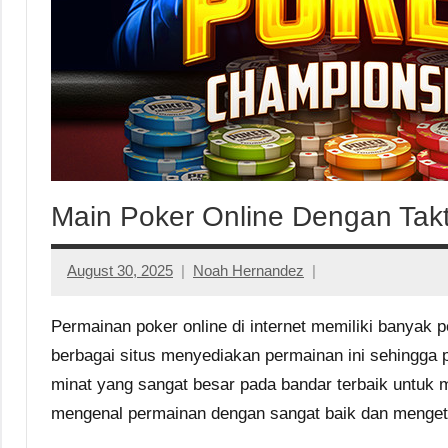
Main Poker Online Dengan Takt
August 30, 2025
Noah Hernandez
Permainan poker online di internet memiliki banyak 
berbagai situs menyediakan permainan ini sehingga
minat yang sangat besar pada bandar terbaik untuk 
mengenal permainan dengan sangat baik dan mengeta