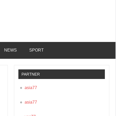
NEWS
SPORT
PARTNER
asia77
asia77