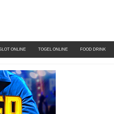
SLOT ONLINE
TOGEL ONLINE
FOOD DRINK