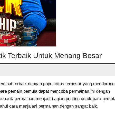
ik Terbaik Untuk Menang Besar
peminat terbaik dengan popularitas terbesar yang mendorong
 para pemain pemula dapat mencoba permainan ini dengan
menarik permainan menjadi bagian penting untuk para pemul
hui cara menjalani permainan dengan sangat baik.