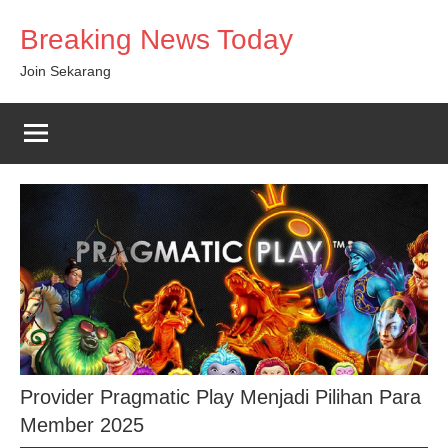
Skip
Breaking News Today
to
content
Join Sekarang
Provider Pragmatic Play Menjadi Pilihan Para
Member 2025