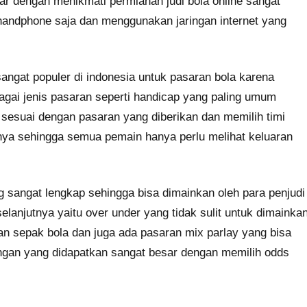
r dengan menikmati permianan judi bola online sangat
andphone saja dan menggunakan jaringan internet yang
angat populer di indonesia untuk pasaran bola karena
gai jenis pasaran seperti handicap yang paling umum
sesuai dengan pasaran yang diberikan dan memilih timi
nya sehingga semua pemain hanya perlu melihat keluaran
sangat lengkap sehingga bisa dimainkan oleh para penjudi
lanjutnya yaitu over under yang tidak sulit untuk dimainka
n sepak bola dan juga ada pasaran mix parlay yang bisa
tungan yang didapatkan sangat besar dengan memilih odds